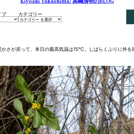
Kiyoaki Takashima/ 高嶋清明のBLOG
検
イブ
カテゴリー
索
暖かさが戻って、本日の最高気温は15℃。しばらくぶりに外を