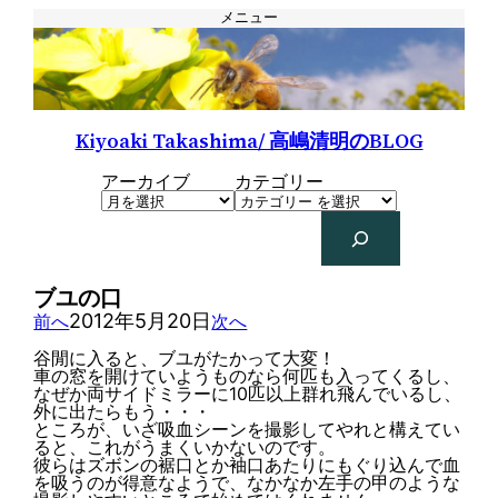
メニュー
Kiyoaki Takashima/ 高嶋清明のBLOG
アーカイブ
カテゴリー
検
索
ブユの口
2012年5月20日
前へ
次へ
谷閒に入ると、ブユがたかって大変！
車の窓を開けていようものなら何匹も入ってくるし、
なぜか両サイドミラーに10匹以上群れ飛んでいるし、
外に出たらもう・・・
ところが、いざ吸血シーンを撮影してやれと構えてい
ると、これがうまくいかないのです。
彼らはズボンの裾口とか袖口あたりにもぐり込んで血
を吸うのが得意なようで、なかなか左手の甲のような