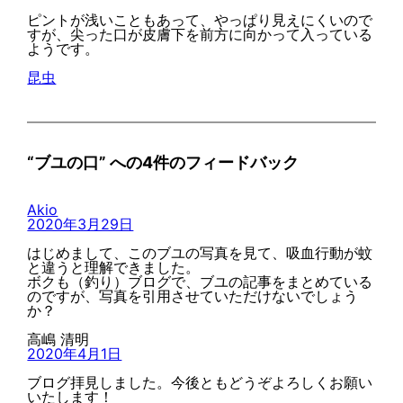
ピントが浅いこともあって、やっぱり見えにくいので
すが、尖った口が皮膚下を前方に向かって入っている
ようです。
昆虫
“ブユの口” への4件のフィードバック
Akio
2020年3月29日
はじめまして、このブユの写真を見て、吸血行動が蚊
と違うと理解できました。
ボクも（釣り）ブログで、ブユの記事をまとめている
のですが、写真を引用させていただけないでしょう
か？
高嶋 清明
2020年4月1日
ブログ拝見しました。今後ともどうぞよろしくお願い
いたします！