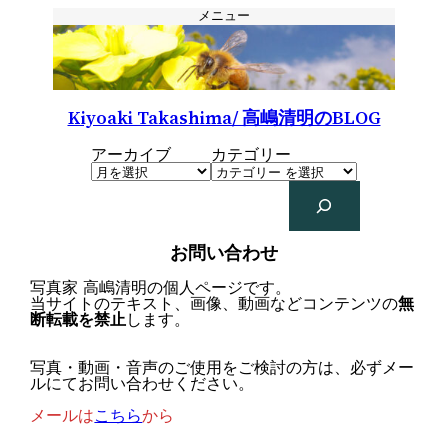
内
メニュー
容
を
ス
キ
ッ
プ
Kiyoaki Takashima/ 高嶋清明のBLOG
アーカイブ
カテゴリー
検
索
お問い合わせ
写真家 高嶋清明の個人ページです。
当サイトのテキスト、画像、動画などコンテンツの
無
断転載を禁止
します。
写真・動画・音声のご使用をご検討の方は、必ずメー
ルにてお問い合わせください。
メールは
こちら
から